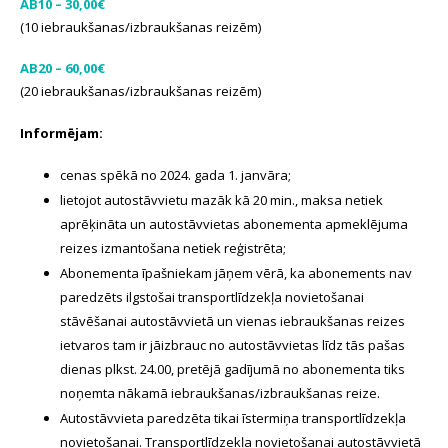
AB10 – 30,00€
(10 iebraukšanas/izbraukšanas reizēm)
AB20 – 60,00€
(20 iebraukšanas/izbraukšanas reizēm)
Informējam:
cenas spēkā no 2024. gada 1. janvāra;
lietojot autostāvvietu mazāk kā 20 min., maksa netiek
aprēķināta un autostāvvietas abonementa apmeklējuma
reizes izmantošana netiek reģistrēta;
Abonementa īpašniekam jāņem vērā, ka abonements nav
paredzēts ilgstošai transportlīdzekļa novietošanai
stāvēšanai autostāvvietā un vienas iebraukšanas reizes
ietvaros tam ir jāizbrauc no autostāvvietas līdz tās pašas
dienas plkst. 24.00, pretējā gadījumā no abonementa tiks
noņemta nākamā iebraukšanas/izbraukšanas reize.
Autostāvvieta paredzēta tikai īstermiņa transportlīdzekļa
novietošanai. Transportlīdzekļa novietošanai autostāvvietā