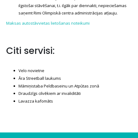
ilgstošai stāvēšanai, t.i. ilgāk par diennakti, nepieciešamas
saņemt Rimi Olimpiskā centra administrācijas atļauju.
Maksas autostāvvietas lietošanas noteikumi
Citi servisi:
Velo novietne
Āra Streetball laukums
Māmiņistaba Peldbaseinu un Atpūtas zonā
Draudzīgs cilvēkiem ar invaliditāti
Lavazza kafomāts