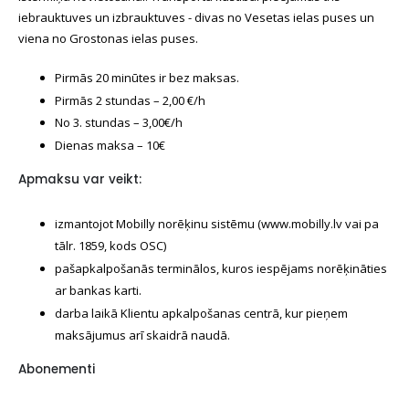
iebrauktuves un izbrauktuves - divas no Vesetas ielas puses un
viena no Grostonas ielas puses.
Pirmās 20 minūtes ir bez maksas.
Pirmās 2 stundas – 2,00 €/h
No 3. stundas – 3,00€/h
Dienas maksa – 10€
Apmaksu var veikt:
izmantojot Mobilly norēķinu sistēmu (www.mobilly.lv vai pa
tālr. 1859, kods OSC)
pašapkalpošanās terminālos, kuros iespējams norēķināties
ar bankas karti.
darba laikā Klientu apkalpošanas centrā, kur pieņem
maksājumus arī skaidrā naudā.
Abonementi