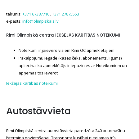
tālrunis:
+371 67387710
,
+371 27875553
e-pasts:
info@olimpiskais.lv
Rimi Olimpiskā centra IEKŠĒJĀS KĀRTĪBAS NOTEIKUMI
Noteikumi ir jāievēro visiem Rimi OC apmeklētājiem
Pakalpojumu iegāde (kases čeks, abonements, līgums)
apliecina, ka apmeklētājs ir iepazinies ar Noteikumiem un
apņemas tos ievērot
Iekšējās kārtības noteikumi
Autostāvvieta
Rimi Olimpiskā centra autostāvvieta paredzēta 240 automašīnu
īstermiņa novietošanai. Transporta kustībai pieejamas trīs