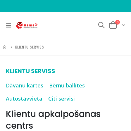
items
0
Toggle
Cart
Nav
KLIENTU SERVISS
KLIENTU SERVISS
Dāvanu kartes
Bērnu ballītes
Autostāvvieta
Citi servisi
Klientu apkalpošanas
centrs