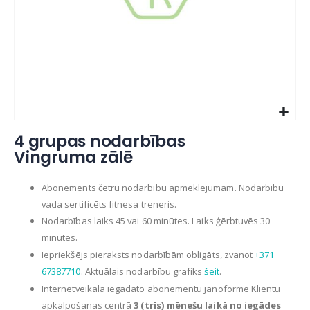
Skip
4 grupas nodarbības
to
Vingruma zālē
the
beginning
of
Abonements četru nodarbību apmeklējumam. Nodarbību
the
vada sertificēts fitnesa treneris.
images
Nodarbības laiks 45 vai 60 minūtes. Laiks ģērbtuvēs 30
gallery
minūtes.
Iepriekšējs pieraksts nodarbībām obligāts, zvanot
+371
67387710
. Aktuālais nodarbību grafiks
šeit
.
Internetveikalā iegādāto abonementu jānoformē Klientu
apkalpošanas centrā
3 (trīs) mēnešu laikā no iegādes