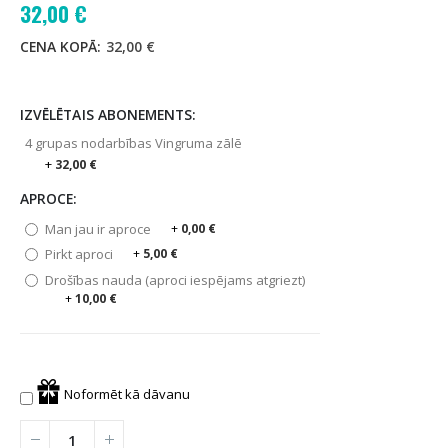
grupas
32,00 €
nodarbības
CENA KOPĀ:
32,00 €
Vingruma
zālē
IZVĒLĒTAIS ABONEMENTS:
4 grupas nodarbības Vingruma zālē
+
32,00 €
APROCE:
Man jau ir aproce
+
0,00 €
Pirkt aproci
+
5,00 €
Drošības nauda (aproci iespējams atgriezt)
+
10,00 €
Noformēt kā dāvanu