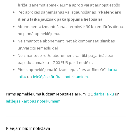
brīža
, saņemot apmeklējuma aproci vai atjaunojot esošo.
Pēc aproces saņemšanas vai atjaunošanas,
7 kalendāro
dienu laikā jāuzsāk pakalpojuma lietošana
.
Abonementa izmantošanas termiņš ir 30 kalendārās dienas
no pirmā apmeklējuma.
Neizmantotie abonementi netiek kompensēti slimības
un/vai citu iemeslu dēļ.
Neizmantotie reižu abonementi var tikt pagarināti par
papildu samaksu – 7,00 EUR par 1 nedēļu.
Pirms apmeklējuma lūdzam iepazīties ar Rimi OC
darba
laiku
un
Iekšējās kārtības noteikumiem
.
Pirms apmeklējuma lūdzam iepazīties ar Rimi OC
darba laiku
un
Iekšējās kārtības noteikumiem
4
Pieejamība: Ir noliktavā