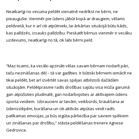
Neatkarīgi no vecuma peldēt vienatnē nedrīkst ne bērni, ne
pieaugušie. Vienmēr pie ūdens jābūt kopā ar draugiem, vēlams
peldvietā, kur ir arī citi atpūtnieki, lai ārkārtas situācijā būtu kāds,
kas palīdzēs, izsauks palīdzību. Pieskatīt bērnus vienmēr ir vecāku
uzdevums, neatkarīgi no tā, cik labi bērni peld.
“Maz ticams, ka vecāki apzināti vēlas savam bērnam nodarīt pāri,
taču nezināšanas dēļ – tā var gadīties. Ir būtiski bērniem iemācīt ne
tikai peldēt, bet arī izvērtēt savas spējas atbilstoši dažādām
situācijām. Peldētprasme radīs drošības sajūtu visa mūža garumā
gan atpūšoties pludmalē, gan nodarbojoties ar aktīvajiem ūdens
sporta veidiem. Izbraucieni ar laivām, veikbords, braukšana ar
ūdensslēpēm, burāšana un citi aktīvās atpūtas veidi radīs
patīkamas emocijas, ja būs iegūta pārliecība par saviem spēkiem
un zināšanas par drošību,” stāsta peldēšanas trenere Agnese
Gedrovica.