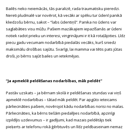
Bailēs neko neiemācās, tās paralizē, rada traumatisku pieredzi.
Nereti pludmalē var novērot, kā vecāki ar spēku tur ūdenī panikā
kliedzošu bērnu, sakot – “labs ūdentiņš”. Panika no ūdens var
saglabāties visu mūžu. Pašiem mazākajiem iepazīšanās ar ūdeni
notiek radot prieku un interesi, vingrinājumi ir it kā rotaļājoties. Līdz
piecu gadu vecumam nodarbībā piedalās vecāks, kurš sniedz
maksimālu drošības sajūtu. Svarīgi, lai mamma vai tētis pats jūtas
droši, jo bērns sajūt bailes un ietekmējas.
“Ja apmeklē peldēšanas nodarbības, māk peldēt”
Pastāv uzskats – ja bērnam skolā ir peldēšanas stundas vai viņš
apmeklē nodarbības – tātad māk peldēt. Par apgūto ieteicams
pārliecināties pašiem, novērojot kādu nodarbības norisi no malas.
Pārliecināties, ka bērns tiešām piedalījies nodarbībā, apzinīgi
izpildījis uzdevumus – ir gadījumi, kad mazais peldētājs tiek
pieķerts ar telefonu rokā ģērbtuvēs un līdz peldbaseinam nemaz