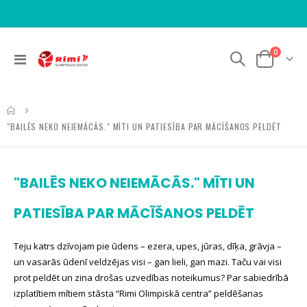
items
0
Toggle
Cart
Nav
"BAILĒS NEKO NEIEMĀCĀS." MĪTI UN PATIESĪBA PAR MĀCĪŠANOS PELDĒT
"BAILĒS NEKO NEIEMĀCĀS." MĪTI UN
PATIESĪBA PAR MĀCĪŠANOS PELDĒT
Teju katrs dzīvojam pie ūdens – ezera, upes, jūras, dīķa, grāvja –
un vasarās ūdenī veldzējas visi – gan lieli, gan mazi. Taču vai visi
prot peldēt un zina drošas uzvedības noteikumus? Par sabiedrībā
izplatītiem mītiem stāsta “Rimi Olimpiskā centra” peldēšanas