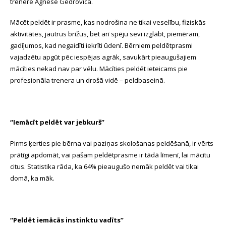
trenere Agnese Gedrovica.
Mācēt peldēt ir prasme, kas nodrošina ne tikai veselību, fiziskās
aktivitātes, jautrus brīžus, bet arī spēju sevi izglābt, piemēram,
gadījumos, kad negaidīti iekrīti ūdenī. Bērniem peldētprasmi
vajadzētu apgūt pēc iespējas agrāk, savukārt pieaugušajiem
mācīties nekad nav par vēlu. Mācīties peldēt ieteicams pie
profesionāla trenera un drošā vidē – peldbaseinā.
“Iemācīt peldēt var jebkurš”
Pirms ķerties pie bērna vai paziņas skološanas peldēšanā, ir vērts
prātīgi apdomāt, vai pašam peldētprasme ir tādā līmenī, lai mācītu
citus. Statistika rāda, ka 64% pieaugušo nemāk peldēt vai tikai
domā, ka māk.
“Peldēt iemācās instinktu vadīts”