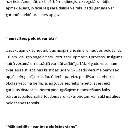
nav ticis. Apdomāt, cik bieži bērns slimojis, cik regulārs ir bijis
apmeklējums, jo tikai regulāra dalība vairāku gadu garumā var
garantēt peldētprasmes apguvi.
“Iemācīties peldēt var ātri”
Uzsākt apmeklēt nodarbības maijā nenozīmē iemācīties peldēt līdz
jūlijam. Visi grib sagaidīt ātru rezultātu. Apmācību process un ilgums
katrā vecumā un situācijā var būt atšķirīgs. Līdz 4 gadu vecumam
tikai iepazīst, apzinās kustības ūdenī, 5–6 gadu vecumā bērni sāk
apgūt mērķtiecīgu kustību ūdenī – pareizu peldēšanas tehniku.
Skolas vecuma bērni, ja, apguvuši iepriekš minēto, spēj veikt
garākas distances. Nereti pieaugušajiem nepieciešams laiks
pārvarēt bailes, sakārtot domas, un tikai pēc tam var sākt mācīties
peldēšanas tehniku.
“Māk peldēt – var iet peldēties viens”