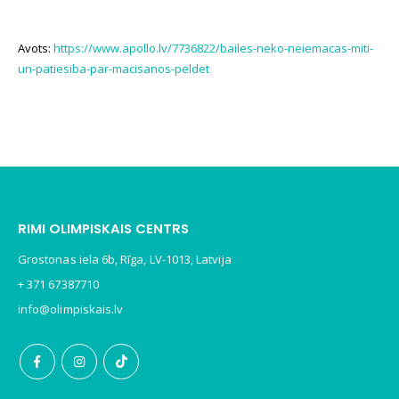
Avots:
https://www.apollo.lv/7736822/bailes-neko-neiemacas-miti-
un-patiesiba-par-macisanos-peldet
RIMI OLIMPISKAIS CENTRS
Grostonas iela 6b, Rīga, LV-1013, Latvija
+ 371 67387710
info@olimpiskais.lv