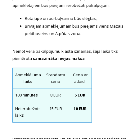
apmeklētājiem būs pieejami ierobežoti pakalpojumi:
Rotaļupe un burbuļvanna būs slēgtas;
Brīvajam apmeklējumam būs pieejams viens Mazais
peldbaseins un Atpūtas zona.
Ņemot vērā pakalpojumu klāsta izmaiņas, šajā laikā tiks
piemērota
samazināta ieejas maksa
:
Apmeklējuma
Standarta
Cena ar
laiks
cena
atlaidi
100 minūtes
8 EUR
5 EUR
Neierobežots
15 EUR
10 EUR
laiks
Pateicamies par sapratni un atvainojamies par sagādātajām