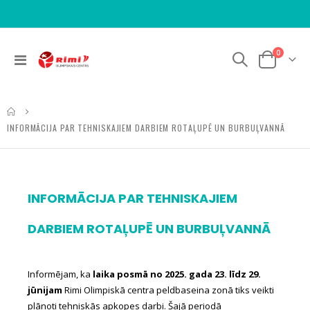
items
0
Toggle
Cart
Nav
INFORMĀCIJA PAR TEHNISKAJIEM DARBIEM ROTAĻUPĒ UN BURBUĻVANNĀ
INFORMĀCIJA PAR TEHNISKAJIEM
DARBIEM ROTAĻUPĒ UN BURBUĻVANNĀ
Informējam, ka
laika posmā no 2025. gada 23. līdz 29.
jūnijam
Rimi Olimpiskā centra peldbaseina zonā tiks veikti
plānoti tehniskās apkopes darbi. Šajā periodā