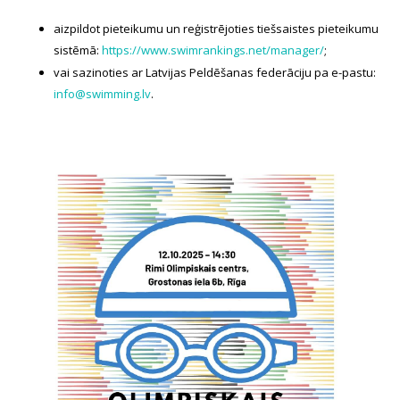
aizpildot pieteikumu un reģistrējoties tiešsaistes pieteikumu
sistēmā:
https://www.swimrankings.net/manager/
;
vai sazinoties ar Latvijas Peldēšanas federāciju pa e-pastu:
info@swimming.lv
.