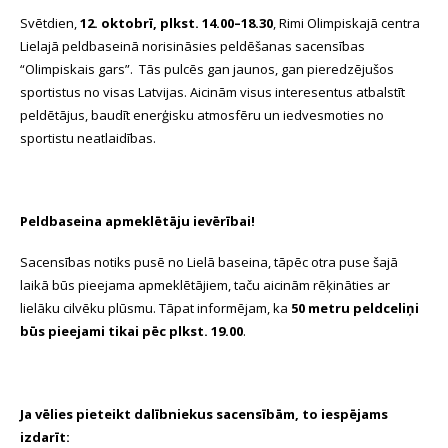
Svētdien,
12. oktobrī, plkst. 14.00–18.30
, Rimi Olimpiskajā centra
Lielajā peldbaseinā norisināsies peldēšanas sacensības
“Olimpiskais gars”. Tās pulcēs gan jaunos, gan pieredzējušos
sportistus no visas Latvijas. Aicinām visus interesentus atbalstīt
peldētājus, baudīt enerģisku atmosfēru un iedvesmoties no
sportistu neatlaidības.
Peldbaseina apmeklētāju ievērībai!
Sacensības notiks pusē no Lielā baseina, tāpēc otra puse šajā
laikā būs pieejama apmeklētājiem, taču aicinām rēķināties ar
lielāku cilvēku plūsmu. Tāpat informējam, ka
50 metru peldceliņi
būs pieejami tikai pēc plkst. 19.00
.
Ja vēlies pieteikt dalībniekus sacensībām, to iespējams
izdarīt: