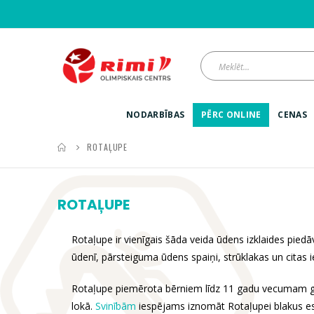
NODARBĪBAS
PĒRC ONLINE
CENAS
ROTAĻUPE
ROTAĻUPE
Rotaļupe ir vienīgais šāda veida ūdens izklaides piedā
ūdenī, pārsteiguma ūdens spaiņi, strūklakas un citas 
Rotaļupe piemērota bērniem līdz 11 gadu vecumam 
lokā.
Svinībām
iespējams iznomāt Rotaļupei blakus es