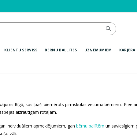
KLIENTU SERVISS
BĒRNU BALLĪTES
UZŅĒMUMIEM
KARJERA
vājums Rīgā, kas īpaši piemērots pirmskolas vecuma bērniem.. Pieejams 
iespējas aizrautīgām rotaļām.
gan individuāliem apmeklējumiem, gan
bērnu ballītēm
un saviesīgiem
ošo zāli.