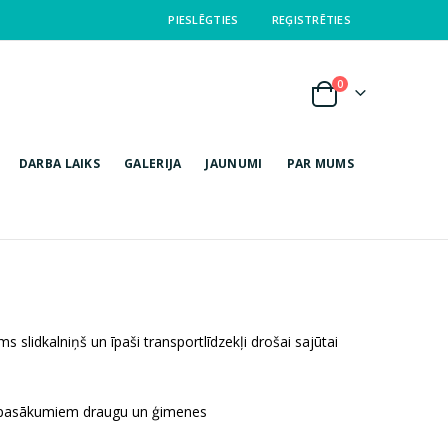
PIESLĒGTIES
REĢISTRĒTIES
items
0
Cart
DARBA LAIKS
GALERIJA
JAUNUMI
PAR MUMS
slidkalniņš un īpaši transportlīdzekļi drošai sajūtai
 pasākumiem draugu un ģimenes